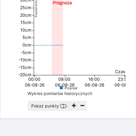
ul. Strzelców - pot. Rozrywka - wykres delt (przyrostów) s
30cm
Prognoza
Przyrost (cm)
25cm
20cm
15cm
10cm
5cm
0cm
-5cm
-10cm
-15cm
Czas
-20cm
00:00
08:00
16:00
23:59
06-08-26
06-08-26
06-08-26
06-08-26
Przyrost
Wykres pomiarów historycznych
Pokaż punkty