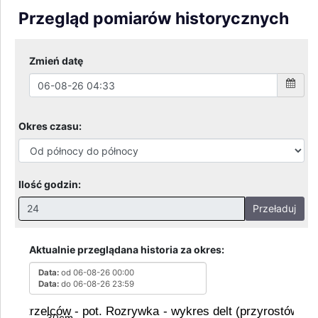
Przegląd pomiarów historycznych
Zmień datę
Okres czasu:
Ilość godzin:
Przeładuj
Nieprawidłowa wartość. Prawidłowe wartości to:
Godziny: 1-168, Dni: 1-30, Miesiące: 1 - 2
Aktualnie przeglądana historia za okres:
Data:
od 06-08-26 00:00
Data:
do 06-08-26 23:59