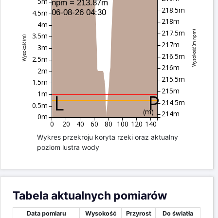
219.5m
5.5m
h = 0cm, d = 0cm
219m
5m
npm = 213.87m
218.5m
06-08-26 04:30
4.5m
218m
4m
217.5m
Wysokość (m npm)
3.5m
Wysokość (m)
217m
3m
216.5m
2.5m
216m
2m
215.5m
1.5m
215m
1m
214.5m
0.5m
(m)
214m
0m
0
20
40
60
80
100
120
140
Wykres przekroju koryta rzeki oraz aktualny
poziom lustra wody
Tabela aktualnych pomiarów