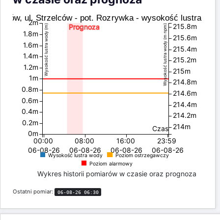
Dobowy wykres historii pomiarów
w czasie oraz prognoza
raków, ul. Strzelców - pot. Rozrywka - wysokość lustra wod
2m
215.8m
Prognoza
Wysokość lustra wody (m)
Wysokość lustra wody (m npm)
1.8m
215.6m
1.6m
215.4m
1.4m
215.2m
1.2m
215m
1m
214.8m
0.8m
214.6m
0.6m
214.4m
0.4m
214.2m
0.2m
214m
Czas
0m
00:00
08:00
16:00
23:59
06-08-26
06-08-26
06-08-26
06-08-26
Wysokość lustra wody
Poziom ostrzegawczy
Poziom alarmowy
Wykres historii pomiarów w czasie oraz prognoza
Ostatni pomiar:
06-08-26 06:30