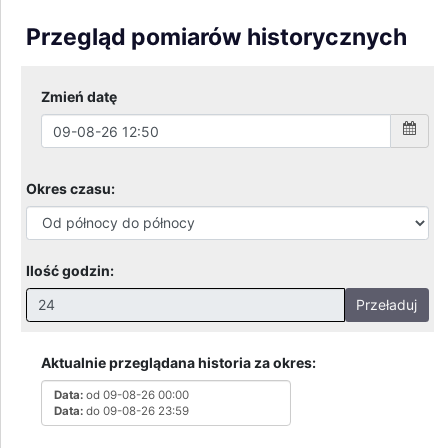
Przegląd pomiarów historycznych
Zmień datę
Okres czasu:
Ilość godzin:
Przeładuj
Nieprawidłowa wartość. Prawidłowe wartości to:
Godziny: 1-168, Dni: 1-30, Miesiące: 1 - 2
Aktualnie przeglądana historia za okres:
Data:
od 09-08-26 00:00
Data:
do 09-08-26 23:59