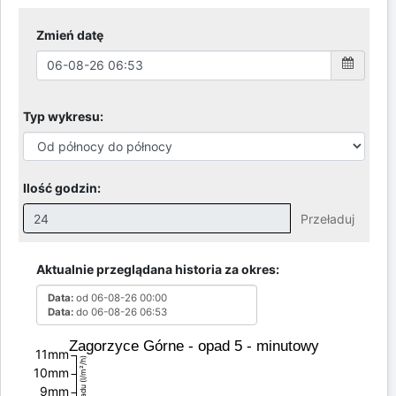
Zmień datę
Typ wykresu:
Ilość godzin:
Przeładuj
Nieprawidłowa wartość. Prawidłowe wartości to:
Godziny: 1-168, Dni: 1-30, Miesiące: 1 - 2
Aktualnie przeglądana historia za okres:
Data:
od 06-08-26 00:00
Data:
do 06-08-26 06:53
Zagorzyce Górne - opad 5 - minutowy
11mm
10mm
9mm