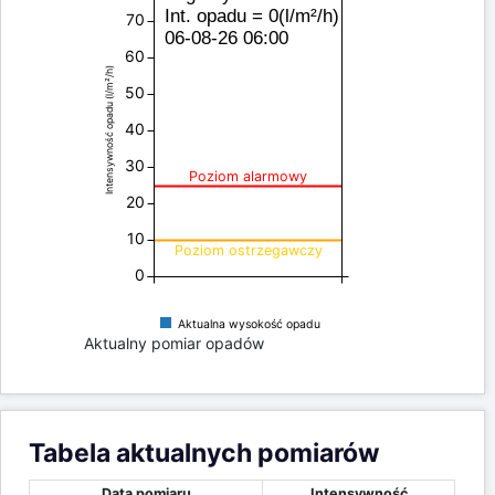
Int. opadu = 0(l/m²/h)
70
06-08-26 06:00
60
Intensywność opadu (l/m²/h)
50
40
30
Poziom alarmowy
20
10
Poziom ostrzegawczy
0
Aktualna wysokość opadu
Aktualny pomiar opadów
Tabela aktualnych pomiarów
Data pomiaru
Intensywność