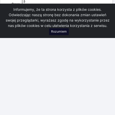
Wysokość opadu (l/m²/h)
8mm
Informujemy, że ta strona korzysta z plików cookies.
7mm
Odwiedzając naszą stronę bez dokonania zmian ustawień
6mm
5mm
swojej przeglądarki, wyrażasz zgodę na wykorzystanie przez
4mm
nas plików cookies w celu ułatwienia korzystania z serwisu.
3mm
Rozumiem
2mm
1mm
0mm
Czas
00:00
08:00
16:00
23:59
06-08-26
06-08-26
06-08-26
06-08-26
Wysokość opadu
Wykres historii pomiarów w czasie
Dopasuj