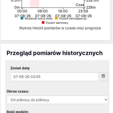
Czas
0m
228m
00:00
08:00
16:00
23:59
07-08-26
07-08-26
07-08-26
07-08-26
Wysokość lustra wody
Poziom ostrzegawczy
Poziom alarmowy
Wykres historii pomiarów w czasie oraz prognoza
Przegląd pomiarów historycznych
Zmień datę
Okres czasu:
Ilość godzin: