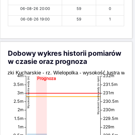
06-08-26 20:00
59
0
06-08-26 19:00
59
1
Dobowy wykres historii pomiarów
w czasie oraz prognoza
Łączki Kucharskie - rz. Wielopolka - wysokość lustra wody
4m
232m
Prognoza
Wysokość lustra wody (m)
Wysokość lustra wody (m npm)
3.5m
231.5m
3m
231m
2.5m
230.5m
2m
230m
1.5m
229.5m
1m
229m
0.5m
228.5m