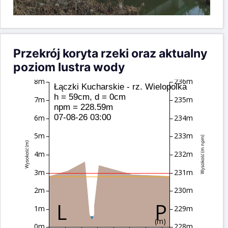
Przekrój koryta rzeki oraz aktualny
poziom lustra wody
8m
236m
Łączki Kucharskie - rz. Wielopolka
h = 59cm, d = 0cm
7m
235m
npm = 228.59m
07-08-26 03:00
6m
234m
5m
233m
Wysokość (m npm)
Wysokość (m)
4m
232m
3m
231m
2m
230m
1m
229m
(m)
0m
228m