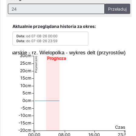
Przeładuj
Nieprawidłowa wartość. Prawidłowe wartości to:
Godziny: 1-168, Dni: 1-30, Miesiące: 1 - 2
Aktualnie przeglądana historia za okres:
Data:
od 07-08-26 00:00
Data:
do 07-08-26 23:59
 Kucharskie - rz. Wielopolka - wykres delt (przyrostów) st
30cm
Prognoza
Przyrost (cm)
25cm
20cm
15cm
10cm
5cm
0cm
-5cm
-10cm
-15cm
Czas
-20cm
00:00
08:00
16:00
23:59