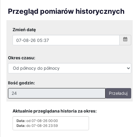
Przegląd pomiarów historycznych
Zmień datę
Okres czasu:
Ilość godzin:
Przeładuj
Nieprawidłowa wartość. Prawidłowe wartości to:
Godziny: 1-168, Dni: 1-30, Miesiące: 1 - 2
Aktualnie przeglądana historia za okres:
Data:
od 07-08-26 00:00
Data:
do 07-08-26 23:59