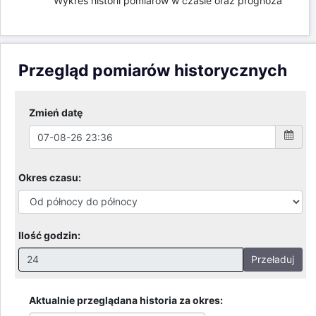
Wykres historii pomiarów w czasie oraz prognoza
Przegląd pomiarów historycznych
Zmień datę
Okres czasu:
Ilość godzin:
Przeładuj
Nieprawidłowa wartość. Prawidłowe wartości to:
Godziny: 1-168, Dni: 1-30, Miesiące: 1 - 2
Aktualnie przeglądana historia za okres: