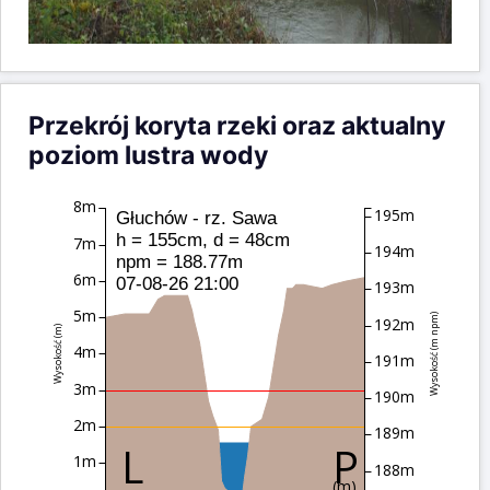
Przekrój koryta rzeki oraz aktualny
poziom lustra wody
8m
195m
Głuchów - rz. Sawa
h = 155cm, d = 48cm
7m
194m
npm = 188.77m
6m
07-08-26 21:00
193m
5m
Wysokość (m npm)
192m
Wysokość (m)
4m
191m
3m
190m
2m
189m
1m
188m
(m)