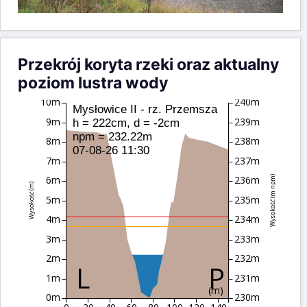
Przekrój koryta rzeki oraz aktualny
poziom lustra wody
10m
240m
Mysłowice II - rz. Przemsza
9m
239m
h = 222cm, d = -2cm
npm = 232.22m
8m
238m
07-08-26 11:30
7m
237m
6m
236m
Wysokość (m npm)
Wysokość (m)
5m
235m
4m
234m
3m
233m
2m
232m
1m
231m
(m)
0m
230m