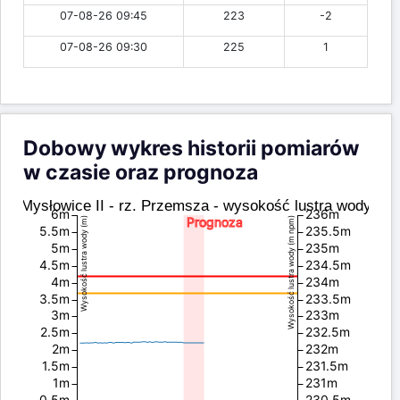
07-08-26 09:45
223
-2
07-08-26 09:30
225
1
Dobowy wykres historii pomiarów
w czasie oraz prognoza
Mysłowice II - rz. Przemsza - wysokość lustra wody
6m
236m
Prognoza
Wysokość lustra wody (m)
Wysokość lustra wody (m npm)
5.5m
235.5m
5m
235m
4.5m
234.5m
4m
234m
3.5m
233.5m
3m
233m
2.5m
232.5m
2m
232m
1.5m
231.5m
1m
231m
0.5m
230.5m