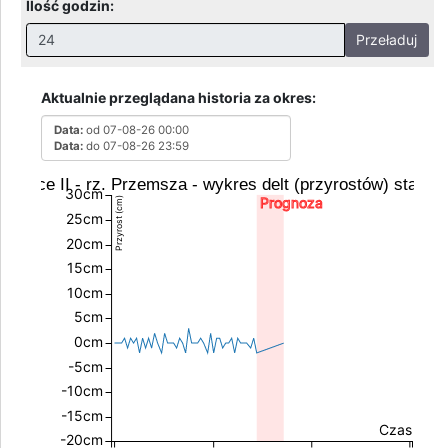
Ilość godzin:
Przeładuj
Nieprawidłowa wartość. Prawidłowe wartości to:
Godziny: 1-168, Dni: 1-30, Miesiące: 1 - 2
Aktualnie przeglądana historia za okres:
Data:
od 07-08-26 00:00
Data:
do 07-08-26 23:59
łowice II - rz. Przemsza - wykres delt (przyrostów) stanu 
30cm
Prognoza
Przyrost (cm)
25cm
20cm
15cm
10cm
5cm
0cm
-5cm
-10cm
-15cm
Czas
-20cm