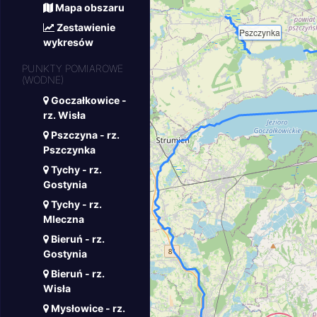
Mapa obszaru
Zestawienie
Pszczynka
wykresów
PUNKTY POMIAROWE
(WODNE)
Goczałkowice -
rz. Wisła
Pszczyna - rz.
Pszczynka
Tychy - rz.
Gostynia
Tychy - rz.
Mleczna
Bieruń - rz.
Gostynia
Bieruń - rz.
Wisła
Mysłowice - rz.