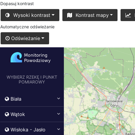
Dopasuj kontrast
Wysoki kontrast
Kontrast mapy
Automatyczne odświeżanie
Odświeżanie
WYBIERZ RZEKĘ I PUNKT
POMIAROWY
Biała
Wątok
Wisłoka - Jasło