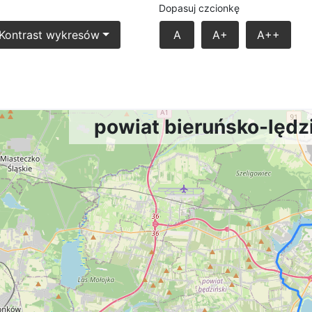
Dopasuj czcionkę
Kontrast wykresów
A
A+
A++
powiat bieruńsko-lędz