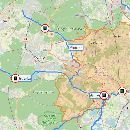
Mleczna
Gostynka
Gostynia