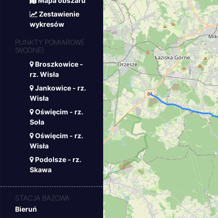
Mapa obszaru
Zestawienie
wykresów
PUNKTY POMIAROWE
(WODNE)
Broszkowice -
rz. Wisła
Jankowice - rz.
Wisła
Oświęcim - rz.
Soła
Oświęcim - rz.
Wisła
Podolsze - rz.
Skawa
STACJA BAZOWA:
Bieruń