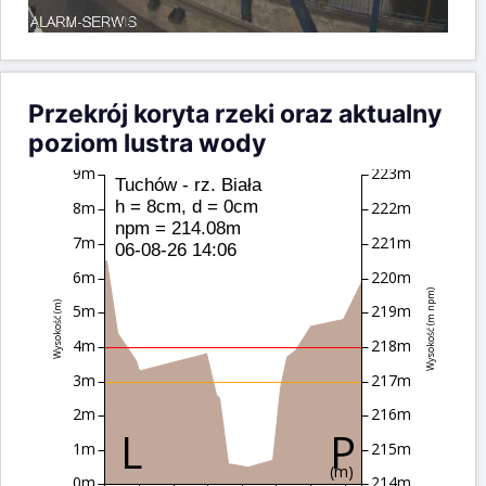
Przekrój koryta rzeki oraz aktualny
poziom lustra wody
9m
223m
Tuchów - rz. Biała
h = 8cm, d = 0cm
8m
222m
npm = 214.08m
7m
221m
06-08-26 14:06
6m
220m
Wysokość (m npm)
Wysokość (m)
5m
219m
4m
218m
3m
217m
2m
216m
1m
215m
(m)
0m
214m