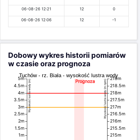
06-08-26 12:21
12
0
06-08-26 12:06
12
-1
Dobowy wykres historii pomiarów
w czasie oraz prognoza
Tuchów - rz. Biała - wysokość lustra wody
5m
219m
Prognoza
Wysokość lustra wody (m)
Wysokość lustra wody (m npm)
4.5m
218.5m
4m
218m
3.5m
217.5m
3m
217m
2.5m
216.5m
2m
216m
1.5m
215.5m
1m
215m