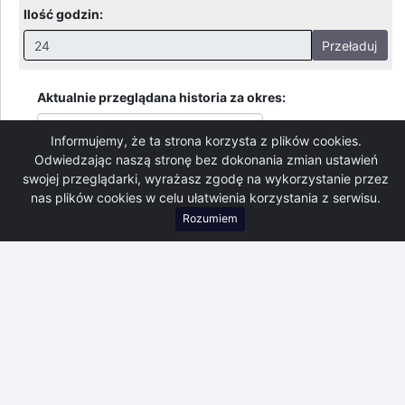
Ilość godzin:
Przeładuj
Nieprawidłowa wartość. Prawidłowe wartości to:
Godziny: 1-168, Dni: 1-30, Miesiące: 1 - 2
Aktualnie przeglądana historia za okres:
Data:
od 06-08-26 00:00
Informujemy, że ta strona korzysta z plików cookies.
Data:
do 06-08-26 23:59
Odwiedzając naszą stronę bez dokonania zmian ustawień
Tuchów - rz. Biała - wykres delt (przyrostów) stanu wody
swojej przeglądarki, wyrażasz zgodę na wykorzystanie przez
30cm
Prognoza
Przyrost (cm)
nas plików cookies w celu ułatwienia korzystania z serwisu.
25cm
Rozumiem
20cm
15cm
10cm
5cm
0cm
-5cm
-10cm
-15cm
Czas