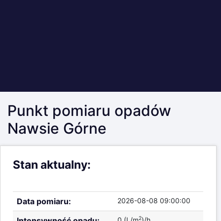
Stan aktualny:
Data pomiaru:
2026-08-08 09:00:00
2
Intensywność opadu:
0 (L/m
)/h
2
Stan ostrzegawczy:
10 (L/m
)/h
2
Stan alarmowy:
25 (L/m
)/h
Aktualne pomiary poziomu opadów
Zdjęcie punktu pomiarowego: