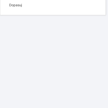
Aktualnie przeglądana historia za okres:
Aktualna data
Wykres historii pomiarów w czasie
Dopasuj