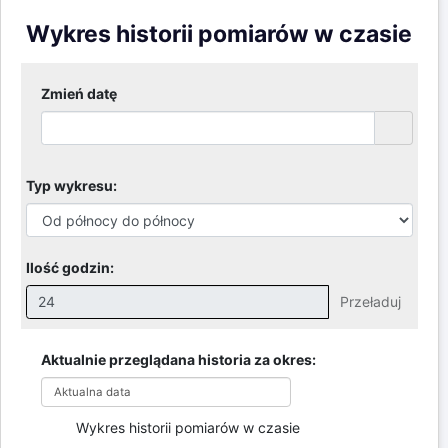
Wykres historii pomiarów w czasie
Zmień datę
Typ wykresu:
Ilość godzin:
Przeładuj
Nieprawidłowa wartość. Prawidłowe wartości to:
Godziny: 1-168, Dni: 1-30, Miesiące: 1 - 2