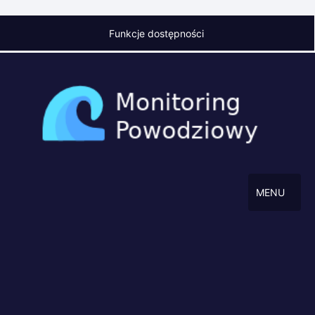
Funkcje dostępności
MENU
Punkt pomiaru opadów
Nawsie Górne